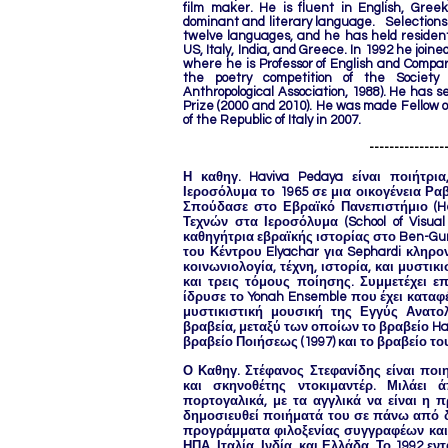
film maker. He is fluent in English, Gree
dominant and literary language. Selections 
twelve languages, and he has held residenti
US, Italy, India, and Greece. In 1992 he joine
where he is Professor of English and Compar
the poetry competition of the Societ
Anthropological Association, 1988). He has 
Prize (2000 and 2010). He was made Fellow of
of the Republic of Italy in 2007.
---------------
Η καθηγ. Haviva Pedaya είναι ποιήτρια
Ιεροσόλυμα το 1965 σε μια οικογένεια Ρα
Σπούδασε στο Εβραϊκό Πανεπιστήμιο (He
Τεχνών στα Ιεροσόλυμα (School of Visual
καθηγήτρια εβραϊκής ιστορίας στο Ben-Gur
του Κέντρου Elyachar για Sephardi κληρο
κοινωνιολογία, τέχνη, ιστορία, και μυστικ
και τρεις τόμους ποίησης. Συμμετέχει επ
ίδρυσε το Yonah Ensemble που έχει καταφέ
μυστικιστική μουσική της Εγγύς Ανατο
βραβεία, μεταξύ των οποίων το βραβείο Har
βραβείο Ποιήσεως (1997) και το βραβείο το
Ο Καθηγ. Στέφανος Στεφανίδης είναι ποιη
και σκηνοθέτης ντοκιμαντέρ. Μιλάει ά
πορτογαλικά, με τα αγγλικά να είναι η
δημοσιευθεί ποιήματά του σε πάνω από 
προγράμματα φιλοξενίας συγγραφέων και έ
ΗΠΑ, Ιταλία, Ινδία, και Ελλάδα. Το 1992 ε