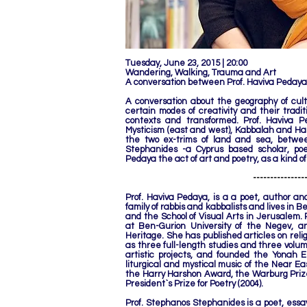
Tuesday, June 23, 2015 | 20:00
Wandering, Walking, Trauma and Art
A conversation between Prof. Haviva Pedaya
A conversation about the geography of cu
certain modes of creativity and their trad
contexts and transformed. Prof. Haviva P
Mysticism (east and west), Kabbalah and Ha
the two ex-trims of land and sea, betwee
Stephanides -a Cyprus based scholar, poet
Pedaya the act of art and poetry, as a kind o
---------------
Prof. Haviva Pedaya, is a a poet, author and
family of rabbis and kabbalists and lives in
and the School of Visual Arts in Jerusalem. 
at Ben-Gurion University of the Negev, a
Heritage. She has published articles on religi
as three full-length studies and three volume
artistic projects, and founded the Yonah 
liturgical and mystical music of the Near
the Harry Harshon Award, the Warburg Prize,
President`s Prize for Poetry (2004).
Prof. Stephanos Stephanides is a poet, essay