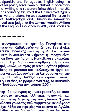
k, Spanish, and Portuguese, English being his
of his poetry have been published in more than
al writing and research fellowships in the UK,
d the founding faculty of the University of Cyprus
ative Literature. He was awarded first prize in
y of Anthropology and Humanism (American
served as a judge for the Commonwealth Writers
 the English Association in 2003, and Cavaliere
--------------------
, συγγραφέας και κριτικός. Γεννήθηκε στα
βίνων και Καβαλιστών και ζει στο Beersheba.
brew University) και στη σχολή Εικαστικών
 Arts in Jerusalem). Σήμερα, η Pedaya είναι
ion Πανεπιστήμιο της Νεγκέβ, και επικεφαλής
νομιά. Έχει δημοσιεύσει άρθρα για θρησκεία,
ισμό, καθώς και τρεις μελέτες μεγάλου μήκους
ίσης σε μουσικά και καλλιτεχνικά έργα, και
ρει να αναζωογονήσει τη λειτουργική και την
λής. Η Καθηγ. Pedaya έχει κερδίσει πολλά
ry Harshon, το βραβείο Warburg, το Bernstein
υ Προέδρου για την ποίηση (2004).
τής, δοκιμιογράφος , μεταφραστής, κριτικός
πταιστα αγγλικά, ελληνικά, ισπανικά, και
 πρωταρχική λογοτεχνική του γλώσσα. Έχουν
δώδεκα γλώσσες ενώ συμμετείχε σε διάφορα
χει λάβει υποτροφίες για έρευνα σε Αγγλία,
ντάχθηκε στην ιδρυτική επιτροπή της Αγγλικής