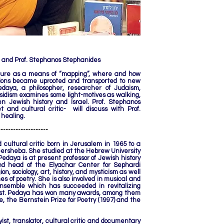
 and Prof. Stephanos Stephanides
lture as a means of “mapping”, where and how
itions became uprooted and transported to new
edaya, a philosopher, researcher of Judaism,
sidism examines some light-motives as walking,
n Jewish history and Israel. Prof. Stephanos
 and cultural critic- will discuss with Prof.
f healing.
--------------------
 cultural critic born in Jerusalem in 1965 to a
 Beersheba. She studied at the Hebrew University
Pedaya is at present professor of Jewish history
nd head of the Elyachar Center for Sephardi
on, sociology, art, history, and mysticism as well
s of poetry. She is also involved in musical and
Ensemble which has succeeded in revitalizing
 East. Pedaya has won many awards, among them
 the Bernstein Prize for Poetry (1997) and the
ist, translator, cultural critic and documentary