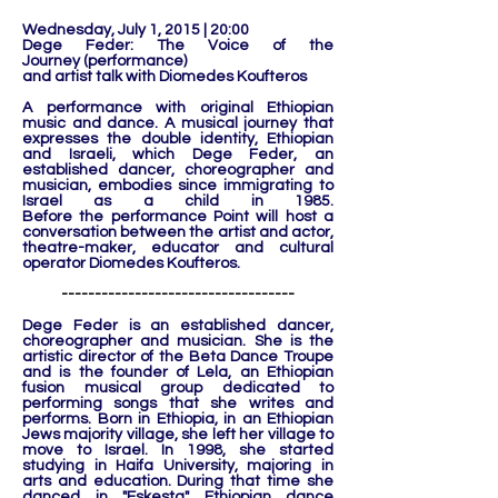
Wednesday, July 1, 2015 | 20:00
Dege Feder: The Voice of the
Journey (performance)
and artist talk with Diomedes Koufteros
A performance with original Ethiopian
music and dance. A musical journey that
expresses the double identity, Ethiopian
and Israeli, which Dege Feder, an
established dancer, choreographer and
musician, embodies since immigrating to
Israel as a child in 1985.
Before the performance Point will host a
conversation between the artist and actor,
theatre-maker, educator and cultural
operator Diomedes Koufteros.
-----------------------------------
Dege Feder is an established dancer,
choreographer and musician. She is the
artistic director of the Beta Dance Troupe
and is the founder of Lela, an Ethiopian
fusion musical group dedicated to
performing songs that she writes and
performs. Born in Ethiopia, in an Ethiopian
Jews majority village, she left her village to
move to Israel. In 1998, she started
studying in Haifa University, majoring in
arts and education. During that time she
danced in "Eskesta" Ethiopian dance