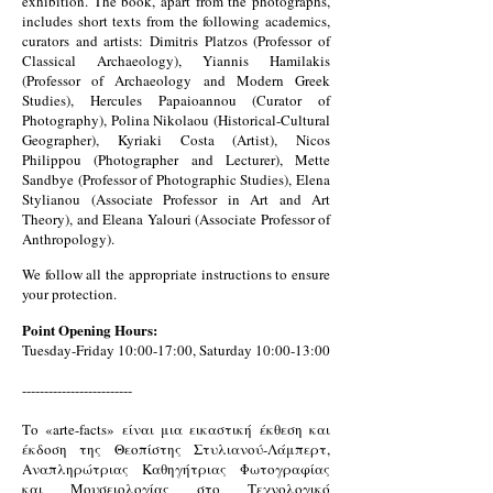
exhibition. The book, apart from the photographs,
includes short texts from the following academics,
curators and artists: Dimitris Platzos (Professor of
Classical Archaeology), Yiannis Hamilakis
(Professor of Archaeology and Modern Greek
Studies), Hercules Papaioannou (Curator of
Photography), Polina Nikolaou (Historical-Cultural
Geographer), Kyriaki Costa (Artist), Nicos
Philippou (Photographer and Lecturer), Mette
Sandbye (Professor of Photographic Studies), Elena
Stylianou (Associate Professor in Art and Art
Theory), and Eleana Yalouri (Associate Professor of
Anthropology).
We follow all the appropriate instructions to ensure
your protection.
Point Opening Hours:
Tuesday-Friday 10:00-17:00, Saturday 10:00-13:00
-------------------------
Το «arte-facts» είναι μια εικαστική έκθεση και
έκδοση της Θεοπίστης Στυλιανού-Λάμπερτ,
Αναπληρώτριας Καθηγήτριας Φωτογραφίας
και Μουσειολογίας στο Τεχνολογικό