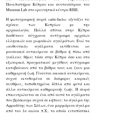
Πανεπιστήμιο Κύπρου και συντονίστριας του
Museum Lab στο ερευνητικό κέντρο RISE.
H φωτογραφική σειρά «arte-facts» εξετάζει τις
σχέσεις των Κυπρίων με την
αρχαιολογία. Πολλά σπίτια στην Κύπρο
διαθέτουν σύγχρονα αντίγραφα αρχαίων
ελληνικών και ρωμαϊκών αγαλμάτων. Ενώ τα
«αυθεντικά» αγάλματα εκτίθενται ως
μουσειακά αντικείμενα σε βάθρα ή πίσω από
γυάλινες θήκες τόσο στην Κύπρο όσο και στο
εξωτερικό, πραγματικού μεγέθους αντίγραφα
κατεβαίνουν από τα βάθρα τους και ζουν μια
καθημερινή ζωή. Γίνονται οικιακά αντικείμενα,
συχνά εκτεθειμένα σε διάφορες καιρικές
συνθήκες, τοποθετημένα δίπλα από φυτά και
άλλα αντικείμενα καθημερινής ζωής. Η σειρά
επικεντρώνεται σε ένα από αυτά τα αγάλματα
που βρίσκουμε συχνά σε κήπους: το άγαλμα της
Αφροδίτης των Σόλων, ένα μαρμάρινο άγαλμα
από τον 1ο αιώνα π.Χ., το οποίο εντοπίστηκε
από έναν αγρότη ενώ όργωνε το χωράφι του,
και τώρα εκτίθεται στο Κυπριακό Μουσείο στη
Λευκωσία.